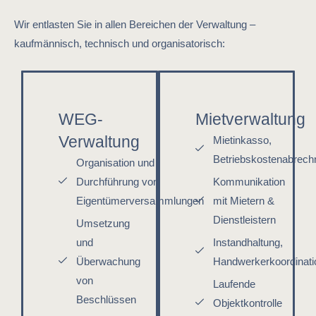
Wir entlasten Sie in allen Bereichen der Verwaltung –
kaufmännisch, technisch und organisatorisch:
WEG-
Mietverwaltung
Verwaltung
Mietinkasso,
Betriebskostenabrech
Organisation und
Durchführung von
Kommunikation
Eigentümerversammlungen
mit Mietern &
Dienstleistern
Umsetzung
und
Instandhaltung,
Überwachung
Handwerkerkoordinati
von
Laufende
Beschlüssen
Objektkontrolle