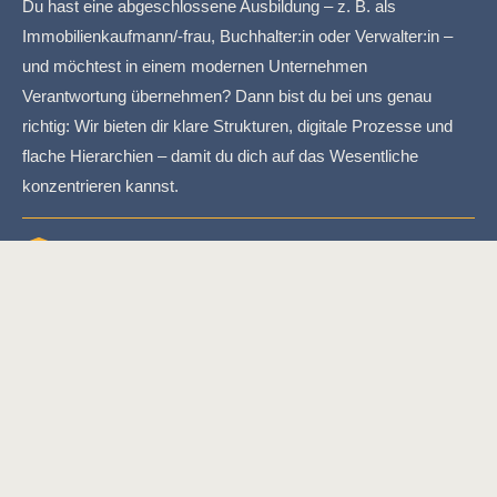
Du hast eine abgeschlossene Ausbildung – z. B. als
Immobilienkaufmann/-frau, Buchhalter:in oder Verwalter:in –
und möchtest in einem modernen Unternehmen
Verantwortung übernehmen? Dann bist du bei uns genau
richtig: Wir bieten dir klare Strukturen, digitale Prozesse und
flache Hierarchien – damit du dich auf das Wesentliche
konzentrieren kannst.
Quereinsteiger (Du willst etwas Neues wagen)
Du bringst Organisationstalent, Kundenorientierung oder
technisches Verständnis mit – aber keine Branchenerfahrung?
Kein Problem! Bei uns wirst du durch interne Schulungen und
feste Ansprechpartner:innen gezielt eingearbeitet. Viele in
unserem Team haben ebenfalls als Quereinsteiger:in
begonnen – und sich erfolgreich entwickelt.