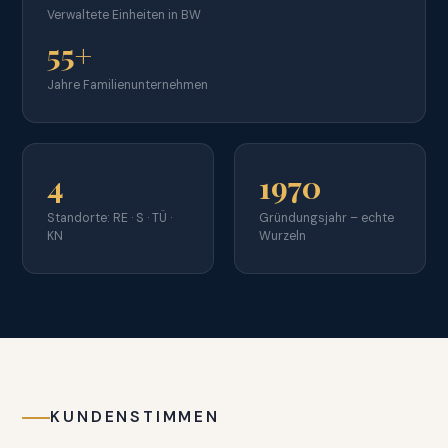
Verwaltete Einheiten in BW
55+
Jahre Familienunternehmen
4
1970
Standorte: RE · S · TÜ ·
Gründungsjahr – echte
KN
Wurzeln
KUNDENSTIMMEN