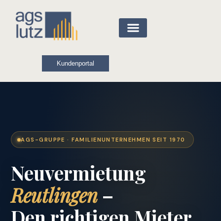
Kundenportal
AGS-GRUPPE · FAMILIENUNTERNEHMEN SEIT 1970
Neuvermietung
Reutlingen
–
Den richtigen Mieter