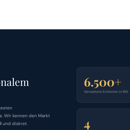
6.500+
ionalem
Verwaltete Einheiten in BW
testen
. Wir kennen den Markt
4
l und diskret.