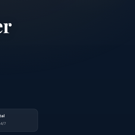
er
tal
4/7