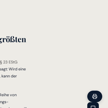
 größten
§ 23 EStG
agt: Wird eine
, kann der
 Reihe von
ungs-