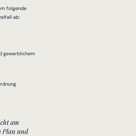
lem folgende
lfall ab:
nd gewerblichem
nordnung
icht am
m Plan und