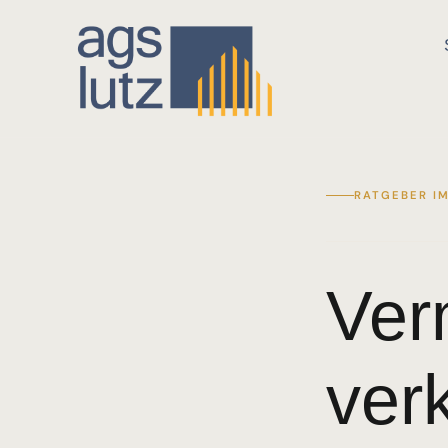
RATGEBER I
Ver
ver