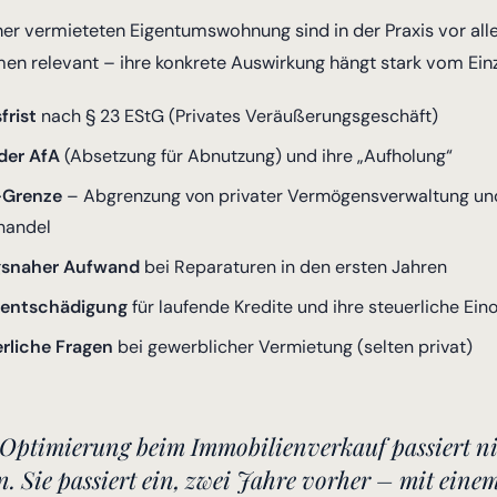
ner vermieteten Eigentumswohnung sind in der Praxis vor al
en relevant – ihre konkrete Auswirkung hängt stark vom Einze
frist
nach § 23 EStG (Privates Veräußerungsgeschäft)
der AfA
(Absetzung für Abnutzung) und ihre „Aufholung“
-Grenze
– Abgrenzung von privater Vermögensverwaltung u
handel
gsnaher Aufwand
bei Reparaturen in den ersten Jahren
tsentschädigung
für laufende Kredite und ihre steuerliche Ei
rliche Fragen
bei gewerblicher Vermietung (selten privat)
 Optimierung beim Immobilienverkauf passiert n
. Sie passiert ein, zwei Jahre vorher – mit eine