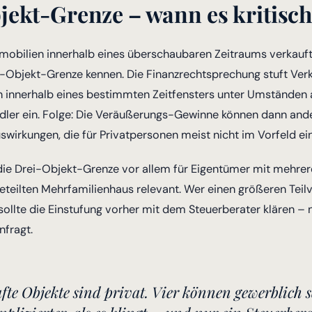
jekt-Grenze – wann es kritisch
obilien innerhalb eines überschaubaren Zeitraums verkauft, 
-Objekt-Grenze kennen. Die Finanzrechtsprechung stuft Ver
en innerhalb eines bestimmten Zeitfensters unter Umständen 
ler ein. Folge: Die Veräußerungs-Gewinne können dann ande
wirkungen, die für Privatpersonen meist nicht im Vorfeld ein
st die Drei-Objekt-Grenze vor allem für Eigentümer mit meh
teilten Mehrfamilienhaus relevant. Wer einen größeren Teil
sollte die Einstufung vorher mit dem Steuerberater klären – n
nfragt.
fte Objekte sind privat. Vier können gewerblich s