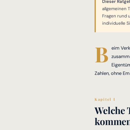
Dieser Ratge
allgemeinen 
Fragen rund u
individuelle 
B
eim Ver
zusammen
Eigentüm
Zahlen, ohne Emp
Kapitel I
Welche 
komme