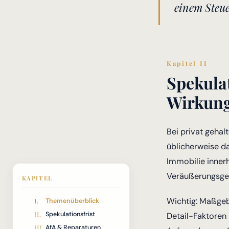
einem Steue
Kapitel II
Spekulat
Wirkun
Bei privat gehal
üblicherweise d
Immobilie innerh
Veräußerungsgewi
KAPITEL
Wichtig: Maßgebl
Themenüberblick
Spekulationsfrist
Detail-Faktoren
AfA & Reparaturen