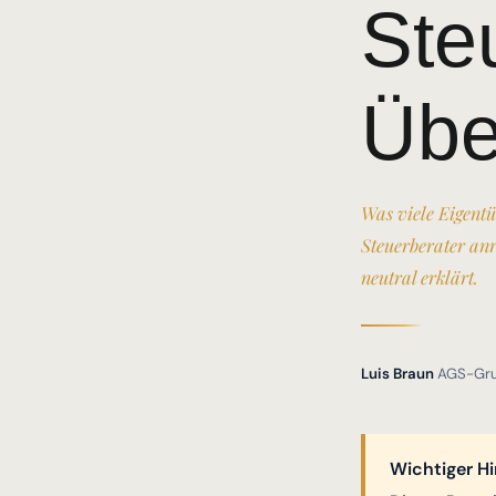
Ste
Übe
Was viele Eigentü
Steuerberater an
neutral erklärt.
Luis Braun
AGS-Grup
Wichtiger H