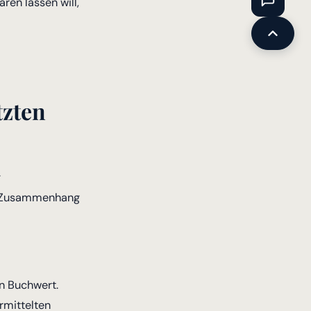
ren lassen will,
tzten
g
em Zusammenhang
en Buchwert.
rmittelten