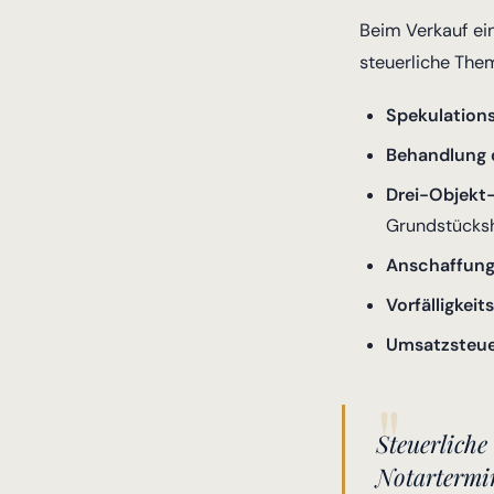
Beim Verkauf ei
steuerliche Them
Spekulations
Behandlung 
Drei-Objekt
Grundstücks
Anschaffun
Vorfälligkei
Umsatzsteue
Steuerliche
Notartermin